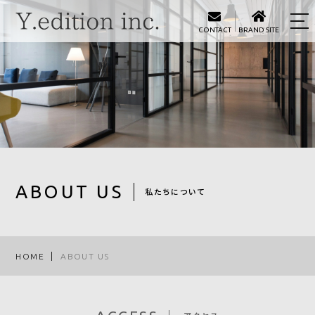
CONTACT
BRAND SITE
HOME
ABOUT US
PRODUCTS
INFORMATION
ACCESS
ABOUT US
私たちについて
PRIVACY POLICY
HOME
ABOUT US
CONTACT